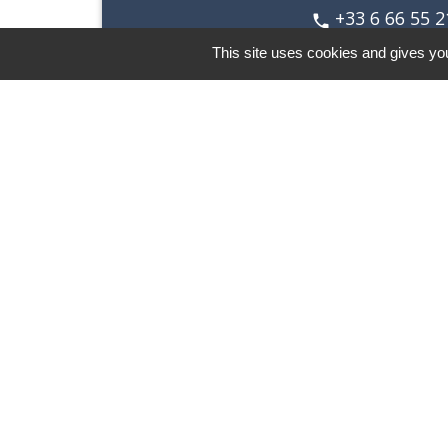
+33 6 66 55 2
phone
Accompagnement
This site uses cookies and gives you
cérémonies de m
Contacts
Commune de Saint-Pierre d’Albigny
31 rue Auguste Domenget - Mail :