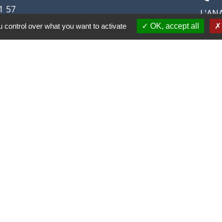
1 57
L'ANA
 lors des
conna
 control over what you want to activate
OK, accept all
ariage
Résis
Liens
Covoiturage Mobisavoie
Le Parc des Bauges