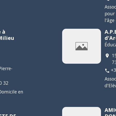
Asso
pour 
l'âge
e à
A.P.
Milieu
d'Ar
Éduc
1
location_on
7
ierre-
+3
phone
Assoc
0 32
d'Elè
 Domicile en
AMI