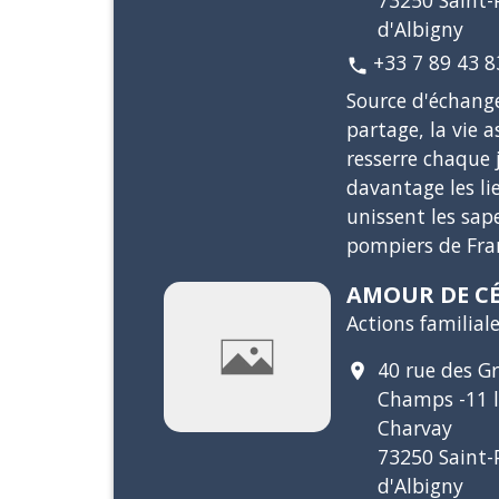
73250 Saint-P
d'Albigny
+33 7 89 43 8
phone
Source d'échang
partage, la vie a
resserre chaque 
davantage les li
unissent les sap
pompiers de Fra
AMOUR DE C
Actions familiale
40 rue des G
location_on
Champs -11 
Charvay
73250 Saint-P
d'Albigny