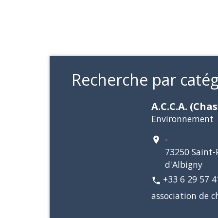
Recherche par catég
A.C.C.A. (Chas
Environnement
-
location_on
73250 Saint-P
d'Albigny
+33 6 29 57 4
phone
association de c