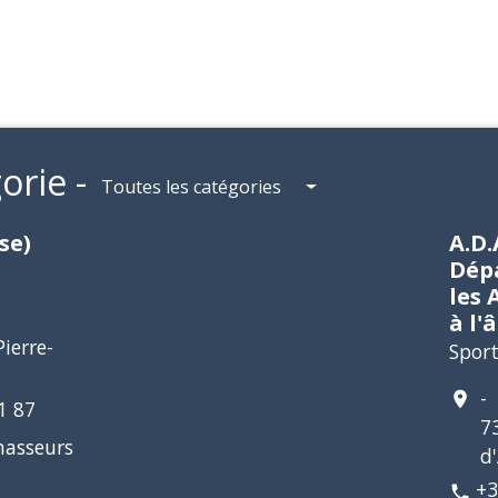
orie -
Toutes les catégories
se)
A.D.
Dép
les 
à l'
ierre-
Spor
-
location_on
1 87
7
hasseurs
d
+3
phone