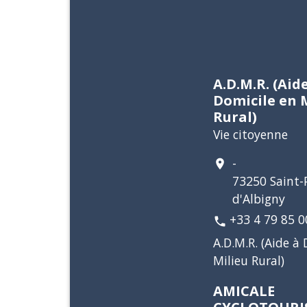
A.D.M.R. (Aid
Domicile en 
Rural)
Vie citoyenne
-
location_on
73250 Saint-P
d'Albigny
+33 4 79 85 0
phone
A.D.M.R. (Aide à
Milieu Rural)
AMICALE