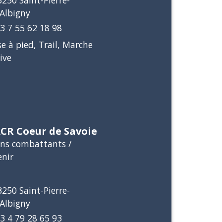
3250 Saint-Pierre-
'Albigny
3 7 55 62 18 98
e à pied, Trail, Marche
ive
CR Coeur de Savoie
ens combattants /
enir
3250 Saint-Pierre-
'Albigny
3 4 79 28 65 93