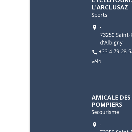
CYCLOTOURIS
L'ARCLUSAZ
Sports
-
location_on
73250 Saint-P
d'Albigny
+33 4 79 28 5
phone
vélo
AMICALE DES
POMPIERS
Secourisme
-
location_on