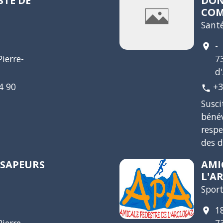
TE DE
DON
COM
Santé
-
location_on
ierre-
7
d
4 90
+3
phone
Susci
bénév
respe
des 
 SAPEURS
AMI
L'A
Spor
1
location_on