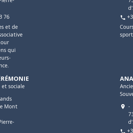
ierre-
7
d
3 76
+3
phone
es et de
Cours
ssociative
sport
jour
ens qui
eurs-
nce.
ÉRÉMONIE
ANA
 et sociale
Anci
Souv
rands
le Mont
-
location_on
7
ierre-
d
+3
phone