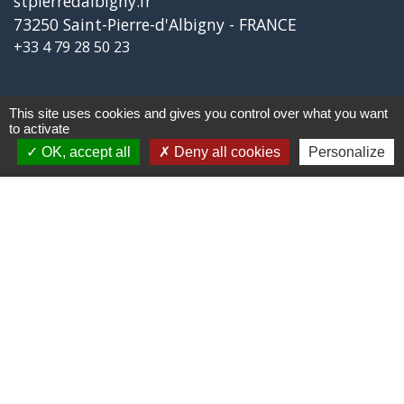
stpierredalbigny.fr
73250 Saint-Pierre-d'Albigny - FRANCE
+33 4 79 28 50 23
Liens
This site uses cookies and gives you control over what you want
to activate
OK, accept all
Deny all cookies
Personalize
Covoiturage Mobisavoie
Le Parc des Bauges
Qualité de l'air
Tourisme Coeur de Savoie
Trafic en temps réél en Savoie
Jumelages
Stetten Im Remstal (Allemagne)
-
-
Mentions légales
Politique de confidentialité