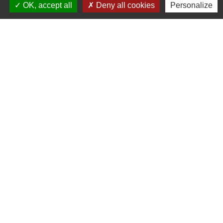
OK, accept all
Deny all cookies
Personalize
Commune de Saint-Pierre d’Albigny
31 rue Auguste Domenget - Mail : mairie@mairie-
stpierredalbigny.fr
73250 Saint-Pierre-d'Albigny - FRANCE
+33 4 79 28 50 23
Liens
Covoiturage Mobisavoie
Le Parc des Bauges
Qualité de l'air
Tourisme Coeur de Savoie
Trafic en temps réél en Savoie
Jumelages
Stetten Im Remstal (Allemagne)