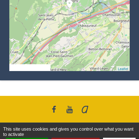
location_on
© OpenStreetMap
Leaflet
This site uses cookies and gives you control over what you want
Contacts
to activate