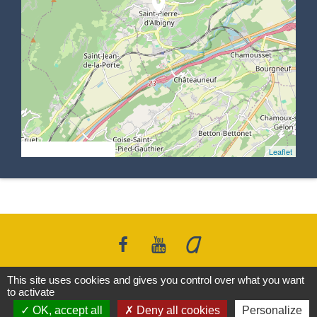
location_on
© OpenStreetMap
Leaflet
This site uses cookies and gives you control over what you want
to activate
Contacts
OK, accept all
Deny all cookies
Personalize