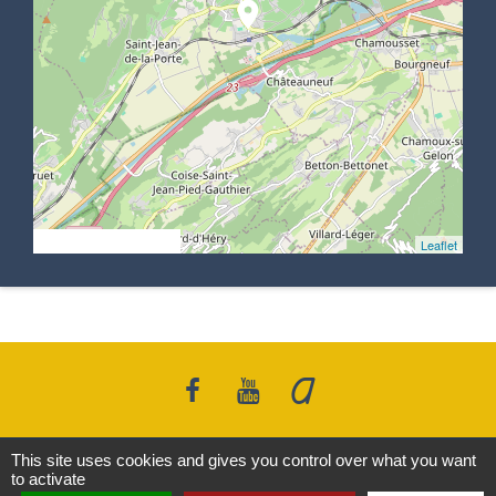
location_on
© OpenStreetMap
Leaflet
This site uses cookies and gives you control over what you want
Contacts
to activate