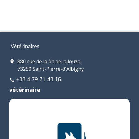
Vétérinaires
880 rue de la fin de la louza
location_on
73250 Saint-Pierre-d'Albigny
+33 4 79 71 43 16
phone
vétérinaire