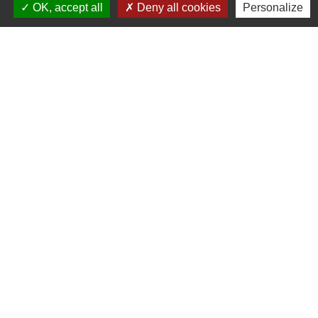
OK, accept all
Deny all cookies
Personalize
Commune de Saint-Pierre d’Albigny
31 rue Auguste Domenget - Mail : mairie@mairie-
stpierredalbigny.fr
73250 Saint-Pierre-d'Albigny - FRANCE
+33 4 79 28 50 23
Liens
Covoiturage Mobisavoie
Le Parc des Bauges
Qualité de l'air
Tourisme Coeur de Savoie
Trafic en temps réél en Savoie
Jumelages
Stetten Im Remstal (Allemagne)